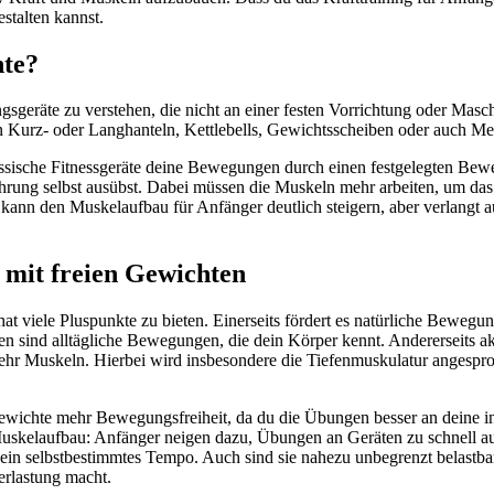
estalten kannst.
hte?
gsgeräte zu verstehen, die nicht an einer festen Vorrichtung oder Maschi
n Kurz- oder Langhanteln, Kettlebells, Gewichtsscheiben oder auch Med
lassische Fitnessgeräte deine Bewegungen durch einen festgelegten Bew
hrung selbst ausübst. Dabei müssen die Muskeln mehr arbeiten, um das 
kann den Muskelaufbau für Anfänger deutlich steigern, aber verlangt a
s mit freien Gewichten
at viele Pluspunkte zu bieten. Einerseits fördert es natürliche Bewegun
 sind alltägliche Bewegungen, die dein Körper kennt. Andererseits akti
 Muskeln. Hierbei wird insbesondere die Tiefenmuskulatur angesproche
Gewichte mehr Bewegungsfreiheit, da du die Übungen besser an deine i
Muskelaufbau: Anfänger neigen dazu, Übungen an Geräten zu schnell au
 ein selbstbestimmtes Tempo. Auch sind sie nahezu unbegrenzt belastbar,
erlastung macht.