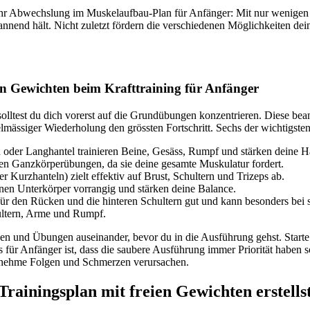
r Abwechslung im Muskelaufbau-Plan für Anfänger: Mit nur wenigen Ge
nend hält. Nicht zuletzt fördern die verschiedenen Möglichkeiten deine
en Gewichten beim Krafttraining für Anfänger
olltest du dich vorerst auf die Grundübungen konzentrieren. Diese be
gelmässiger Wiederholung den grössten Fortschritt. Sechs der wichtigst
 oder Langhantel trainieren Beine, Gesäss, Rumpf und stärken deine H
sten Ganzkörperübungen, da sie deine gesamte Muskulatur fordert.
er Kurzhanteln) zielt effektiv auf Brust, Schultern und Trizeps ab.
einen Unterkörper vorrangig und stärken deine Balance.
für den Rücken und die hinteren Schultern gut und kann besonders bei s
hultern, Arme und Rumpf.
en und Übungen auseinander, bevor du in die Ausführung gehst. Starte
für Anfänger ist, dass die saubere Ausführung immer Priorität haben so
ehme Folgen und Schmerzen verursachen.
Trainingsplan mit freien Gewichten erstells