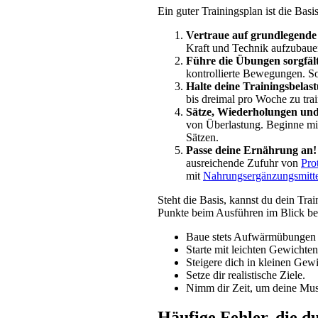
Ein guter Trainingsplan ist die Basi
Vertraue auf grundlegend
Kraft und Technik aufzubauen
Führe die Übungen sorgfält
kontrollierte Bewegungen. So
Halte deine Trainingsbelas
bis dreimal pro Woche zu trai
Sätze, Wiederholungen un
von Überlastung. Beginne mit
Sätzen.
Passe deine Ernährung an!
ausreichende Zufuhr von 
Pro
mit 
Nahrungsergänzungsmitt
Steht die Basis, kannst du dein Tra
Punkte beim Ausführen im Blick be
Baue stets Aufwärmübungen e
Starte mit leichten Gewichten
Steigere dich in kleinen Gewi
Setze dir realistische Ziele.
Nimm dir Zeit, um deine Mu
Häufige Fehler, die d