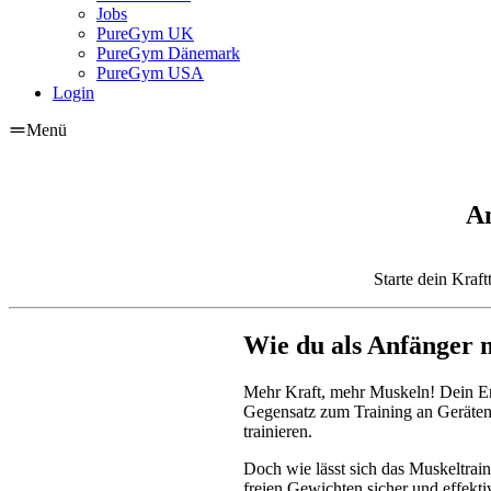
Jobs
PureGym UK
PureGym Dänemark
PureGym USA
Login
Menü
An
Starte dein Kraft
Wie du als Anfänger m
Mehr Kraft, mehr Muskeln! Dein Ents
Gegensatz zum Training an Geräten k
trainieren.
Doch wie lässt sich das Muskeltrain
freien Gewichten sicher und effekt