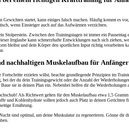
n Gewichten startet, kann einiges falsch machen. Häufig kommt es vor,
itisch, wenn Einsteiger auch auf das Aufwärmen verzichten.
in Stolperstein. Zwischen den Trainingstagen ist immer ein Pausentag ei
? Dieser Irrglaube kann schmerzhafte Entwicklungen nach sich ziehen, we
orm bleibst und dein Körper den sportlichen Input richtig verarbeiten k
r.
und nachhaltigen Muskelaufbau für Anfänger
Fortschritte erzielen willst, beachte grundlegende Prinzipien im Training
, bei der du dein Trainingsgewicht oder die Anzahl der Wiederholungen
Baue sie in deinen Plan ein. Nebenbei helfen dir die Wiederholungen 
achschub! Als Richtwert gelten für den Muskelaufbau etwa 1,5 Gramm
ffe und Kohlenhydrate sollten jedoch auch Platz in deinen Gerichten fi
seitige Ernährung.
Nacht sind optimal, um deine Muskulatur zu regenerieren. Gönne dir di
aben.