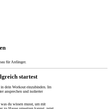
ten
fbau für Anfänger.
greich startest
 in dein Workout einzubinden. Im 
r ansprechen und isolierter 
, was du wissen musst, um mit 
r zu Hause umsetzen kannst, zeigt, 