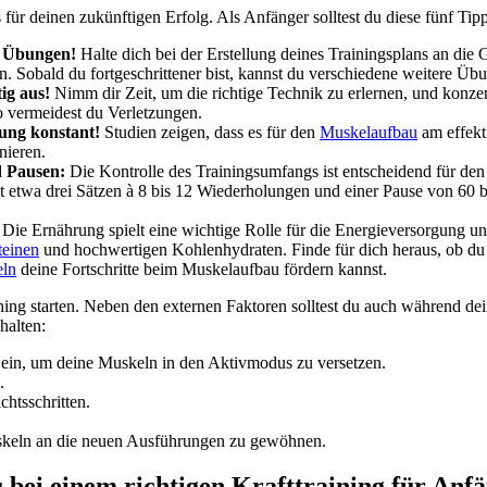
s für deinen zukünftigen Erfolg. Als Anfänger solltest du diese fünf Tip
e Übungen!
 Halte dich bei der Erstellung deines Trainingsplans an di
. Sobald du fortgeschrittener bist, kannst du verschiedene weitere Üb
ig aus!
 Nimm dir Zeit, um die richtige Technik zu erlernen, und konzentr
 vermeidest du Verletzungen.
tung konstant!
 Studien zeigen, dass es für den 
Muskelaufbau
 am effekt
nieren.
d Pausen:
 Die Kontrolle des Trainingsumfangs ist entscheidend für den
 etwa drei Sätzen à 8 bis 12 Wiederholungen und einer Pause von 60 
 Die Ernährung spielt eine wichtige Rolle für die Energieversorgung un
teinen
 und hochwertigen Kohlenhydraten. Finde für dich heraus, ob du 
eln
 deine Fortschritte beim Muskelaufbau fördern kannst.
ining starten. Neben den externen Faktoren solltest du auch während dei
halten:
in, um deine Muskeln in den Aktivmodus zu versetzen.
.
chtsschritten.
skeln an die neuen Ausführungen zu gewöhnen.
u bei einem richtigen Krafttraining für Anf