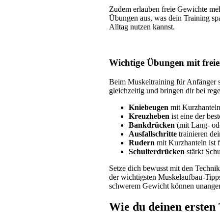
Zudem erlauben freie Gewichte meh
Übungen aus, was dein Training span
Alltag nutzen kannst.
Wichtige Übungen mit frei
Beim Muskeltraining für Anfänger s
gleichzeitig und bringen dir bei re
Kniebeugen
 mit Kurzhanteln
Kreuzheben
 ist eine der be
Bankdrücken
 (mit Lang- od
Ausfallschritte
 trainieren d
Rudern
 mit Kurzhanteln ist 
Schulterdrücken
 stärkt Sc
Setze dich bewusst mit den Technik
der wichtigsten Muskelaufbau-Tipps 
schwerem Gewicht können unangen
Wie du deinen ersten 