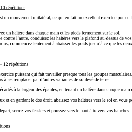
 10 répétitions
st un mouvement unilatéral, ce qui en fait un excellent exercice pour cib
c un haltère dans chaque main et les pieds fermement sur le sol.
 contre l’autre, conduisez les haltères vers le plafond au-dessus de vos
ndus, commencez lentement à abaisser les poids jusqu’à ce que les deux 
– 12 répétitions
xercice puissant qui fait travailler presque tous les groupes musculaires.
pas à les remplacer par d’autres variantes de soulevé de terre.
écartés à la largeur des épaules, en tenant un haltère dans chaque main 
x et en gardant le dos droit, abaissez vos haltères vers le sol en vous 
départ, serrez vos fessiers et poussez vers le haut à travers vos hanches.
itions