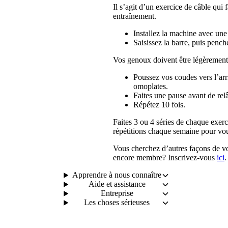
Il s’agit d’un exercice de câble qui f
entraînement.
Installez la machine avec une
Saisissez la barre, puis penche
Vos genoux doivent être légèrement 
Poussez vos coudes vers l’arri
omoplates.
Faites une pause avant de relâ
Répétez 10 fois.
Faites 3 ou 4 séries de chaque exer
répétitions chaque semaine pour vous
Vous cherchez d’autres façons de vo
encore membre? Inscrivez-vous 
ici
.
Apprendre à nous connaître
Aide et assistance
Entreprise
Les choses sérieuses