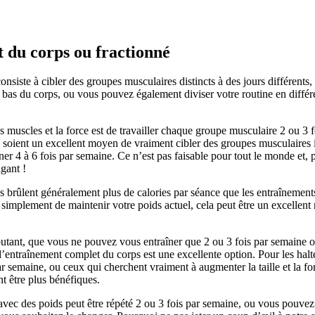
 du corps ou fractionné
nsiste à cibler des groupes musculaires distincts à des jours différents
 bas du corps, ou vous pouvez également diviser votre routine en diffé
 muscles et la force est de travailler chaque groupe musculaire 2 ou 3 f
soient un excellent moyen de vraiment cibler des groupes musculaires ind
er 4 à 6 fois par semaine. Ce n’est pas faisable pour tout le monde et, po
igant !
brûlent généralement plus de calories par séance que les entraînements 
ou simplement de maintenir votre poids actuel, cela peut être un excell
ant, que vous ne pouvez vous entraîner que 2 ou 3 fois par semaine ou qu
’entraînement complet du corps est une excellente option. Pour les halté
ar semaine, ou ceux qui cherchent vraiment à augmenter la taille et la fo
t être plus bénéfiques.
ec des poids peut être répété 2 ou 3 fois par semaine, ou vous pouvez l’