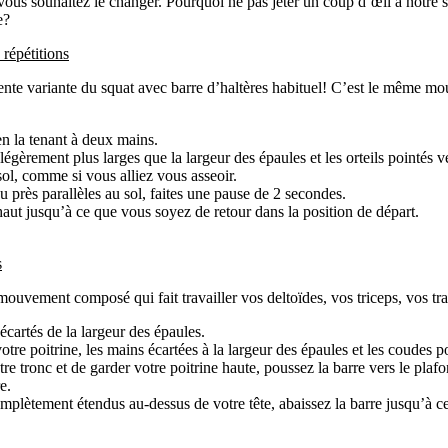
vous souhaitez le changer. Pourquoi ne pas jeter un coup d’œil à notre s
e?
 répétitions
ente variante du squat avec barre d’haltères habituel! C’est le même m
en la tenant à deux mains.
égèrement plus larges que la largeur des épaules et les orteils pointés ve
sol, comme si vous alliez vous asseoir.
 près parallèles au sol, faites une pause de 2 secondes.
aut jusqu’à ce que vous soyez de retour dans la position de départ.
s
mouvement composé qui fait travailler vos deltoïdes, vos triceps, vos tra
écartés de la largeur des épaules.
otre poitrine, les mains écartées à la largeur des épaules et les coudes p
e tronc et de garder votre poitrine haute, poussez la barre vers le plafo
e.
mplètement étendus au-dessus de votre tête, abaissez la barre jusqu’à ce