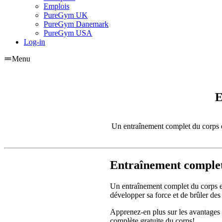
Emplois
PureGym UK
PureGym Danemark
PureGym USA
Log-in
Menu
E
Un entraînement complet du corps es
Entraînement complet
Un entraînement complet du corps es
développer sa force et de brûler des
Apprenez-en plus sur les avantages 
complète gratuite du corps!