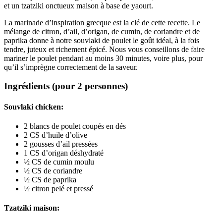
et un tzatziki onctueux maison à base de yaourt.
La marinade d’inspiration grecque est la clé de cette recette. Le 
mélange de citron, d’ail, d’origan, de cumin, de coriandre et de 
paprika donne à notre souvlaki de poulet le goût idéal, à la fois 
tendre, juteux et richement épicé. Nous vous conseillons de faire 
mariner le poulet pendant au moins 30 minutes, voire plus, pour 
qu’il s’imprègne correctement de la saveur.
Ingrédients (pour 2 personnes)
Souvlaki chicken:
2 blancs de poulet coupés en dés
2 CS d’huile d’olive
2 gousses d’ail pressées
1 CS d’origan déshydraté
½ CS de cumin moulu
½ CS de coriandre
½ CS de paprika
½ citron pelé et pressé
Tzatziki maison: