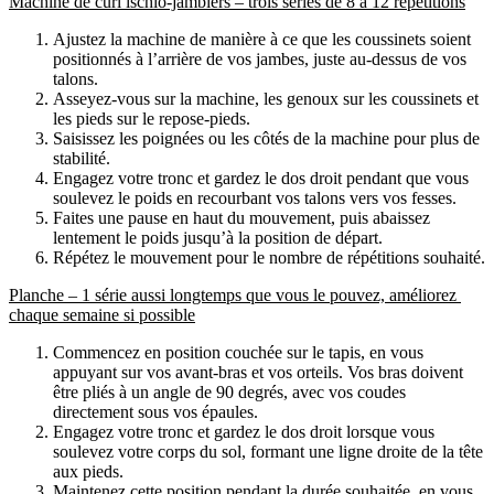
Machine de curl ischio-jambiers – trois séries de 8 à 12 répétitions
Ajustez la machine de manière à ce que les coussinets soient 
positionnés à l’arrière de vos jambes, juste au-dessus de vos 
talons.
Asseyez-vous sur la machine, les genoux sur les coussinets et 
les pieds sur le repose-pieds.
Saisissez les poignées ou les côtés de la machine pour plus de 
stabilité.
Engagez votre tronc et gardez le dos droit pendant que vous 
soulevez le poids en recourbant vos talons vers vos fesses.
Faites une pause en haut du mouvement, puis abaissez 
lentement le poids jusqu’à la position de départ.
Répétez le mouvement pour le nombre de répétitions souhaité.
Planche – 1 série aussi longtemps que vous le pouvez, améliorez 
chaque semaine si possible
Commencez en position couchée sur le tapis, en vous 
appuyant sur vos avant-bras et vos orteils. Vos bras doivent 
être pliés à un angle de 90 degrés, avec vos coudes 
directement sous vos épaules.
Engagez votre tronc et gardez le dos droit lorsque vous 
soulevez votre corps du sol, formant une ligne droite de la tête 
aux pieds.
Maintenez cette position pendant la durée souhaitée, en vous 