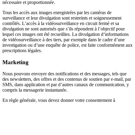
nécessaire et proportionnée.
Tous les accès aux images enregistrées par les caméras de 
surveillance et leur divulgation sont restreints et soigneusement 
contrôlés. L’accès à la vidéosurveillance en circuit fermé et sa 
divulgation ne sont autorisés que s’ils répondent à l’objectif pour 
lequel ces images ont été recueillies. La divulgation d’informations 
de vidéosurveillance à des tiers, par exemple dans le cadre d’une 
investigation ou d’une enquête de police, est faite conformément aux 
prescriptions légales.
Marketing
Nous pouvons envoyer des notifications et des messages, tels que 
des newsletters, des offres et des contenus de soutien par e-mail, par 
SMS, dans application et par d’autres canaux de communication, y 
compris la messagerie instantanée.
En règle générale, vous devez donner votre consentement à 
l’utilisation de votre adresse e-mail et d’autres coordonnées si cette 
utilisation est à des fins publicitaires et de marketing.
Vous pouvez vous désabonner des notifications et des messages à 
tout moment. Une option de désabonnement est incluse dans chaque 
communication de marketing par e-mail et SMS. Vous pouvez 