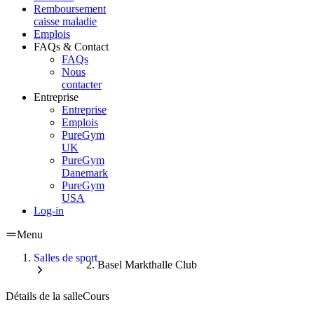
Remboursement
caisse maladie
Emplois
FAQs & Contact
FAQs
Nous
contacter
Entreprise
Entreprise
Emplois
PureGym
UK
PureGym
Danemark
PureGym
USA
Log-in
Menu
Salles de sport
Basel Markthalle Club
Détails de la salle
Cours