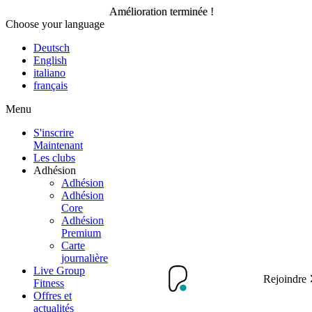
Amélioration terminée !
Choose your language
Amélioration terminée !
Deutsch
English
italiano
français
Rejoindre
Menu
S'inscrire
Maintenant
Les clubs
Adhésion
Adhésion
Adhésion
Core
Adhésion
Premium
Carte
journalière
Live Group
Rejoindre
Fitness
Offres et
actualités