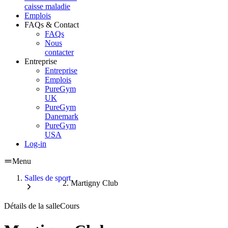
caisse maladie
Emplois
FAQs & Contact
FAQs
Nous
contacter
Entreprise
Entreprise
Emplois
PureGym
UK
PureGym
Danemark
PureGym
USA
Log-in
Menu
Salles de sport
Martigny Club
Détails de la salle
Cours