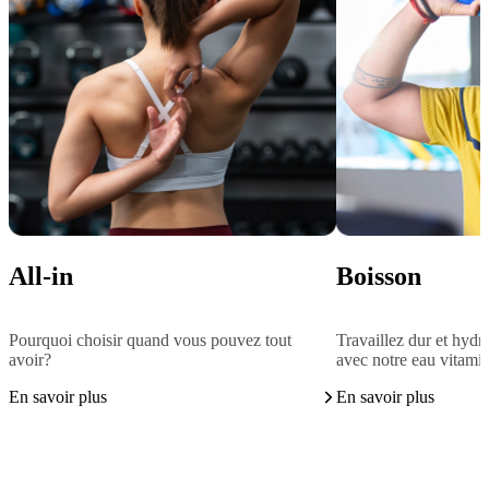
All-in
Boisson
Pourquoi choisir quand vous pouvez tout
Travaillez dur et hydr
avoir?
avec notre eau vitami
En savoir plus
En savoir plus