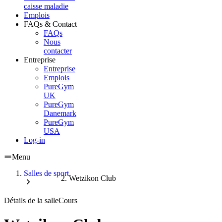
caisse maladie
Emplois
FAQs & Contact
FAQs
Nous
contacter
Entreprise
Entreprise
Emplois
PureGym
UK
PureGym
Danemark
PureGym
USA
Log-in
Menu
Salles de sport
Wetzikon Club
Détails de la salle
Cours