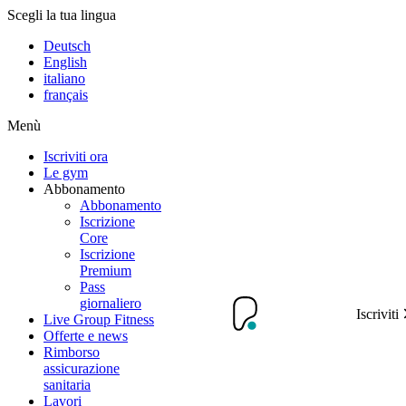
Scegli la tua lingua
Deutsch
English
italiano
français
Menù
Iscriviti ora
Le gym
Abbonamento
Abbonamento
Iscrizione
Core
Iscrizione
Premium
Pass
giornaliero
Iscriviti
Live Group Fitness
Offerte e news
Rimborso
assicurazione
sanitaria
Lavori