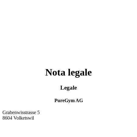
Nota legale
Legale
PureGym AG
Grabenwisstrasse 5
8604 Volketswil
E-Mail: mitgliederverwaltung@puregym.swiss
Website: http://puregym.swiss