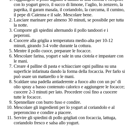
con lo yogurt greco, il succo di limone, l’aglio, lo zenzero, la 
paprika, il garam masala, il coriandolo, la curcuma, il cumino, 
il pepe di Caienna e il sale. Mescolare bene.
Lasciare marinare per almeno 30 minuti, se possibile per tutta 
la notte.
Comporre gli spiedini alternando il pollo tandoori e i 
peperoni.
Cuocere alla griglia a temperatura medio-alta per 10-12 
minuti, girando 3-4 volte durante la cottura.
Mentre il pollo cuoce, preparare le focacce.
Mescolare farina, yogurt e sale in una ciotola e impastare con 
le mani.
Creare 4 palline di pasta e schiacciare ogni pallina su una 
superficie infarinata dando la forma della focaccia. Per farlo si 
può usare un mattarello o le mani.
Scaldare una padella antiaderente a fuoco alto con un po’ di 
olio spray a basso contenuto calorico e aggiungere le focacce; 
cuocere 2-3 minuti per lato. Procedere così fino a cuocere 
tutte le focacce.
Spennellare con burro fuso e condire.
Mescolare gli ingredienti per lo yogurt al coriandolo e al 
peperoncino e condire a piacere.
Servire gli spiedini di pollo grigliati con focaccia, lattuga, 
coriandolo fresco e salsa allo yogurt. 