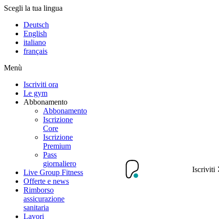
Scegli la tua lingua
Deutsch
English
italiano
français
Menù
Iscriviti ora
Le gym
Abbonamento
Abbonamento
Iscrizione
Core
Iscrizione
Premium
Pass
giornaliero
Iscriviti
Live Group Fitness
Offerte e news
Rimborso
assicurazione
sanitaria
Lavori