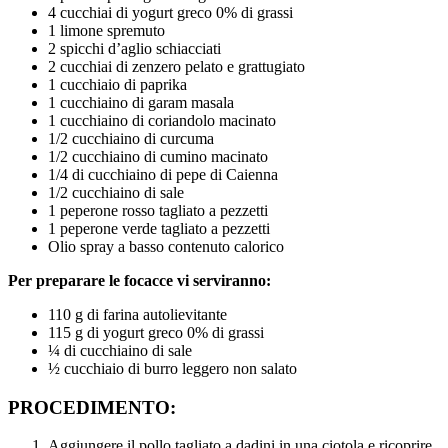
4 cucchiai di yogurt greco 0% di grassi
1 limone spremuto
2 spicchi d’aglio schiacciati
2 cucchiai di zenzero pelato e grattugiato
1 cucchiaio di paprika
1 cucchiaino di garam masala
1 cucchiaino di coriandolo macinato
1/2 cucchiaino di curcuma
1/2 cucchiaino di cumino macinato
1/4 di cucchiaino di pepe di Caienna
1/2 cucchiaino di sale
1 peperone rosso tagliato a pezzetti
1 peperone verde tagliato a pezzetti
Olio spray a basso contenuto calorico
Per preparare le focacce vi serviranno:
110 g di farina autolievitante
115 g di yogurt greco 0% di grassi
¼ di cucchiaino di sale
½ cucchiaio di burro leggero non salato
PROCEDIMENTO:
Aggiungere il pollo tagliato a dadini in una ciotola e ricoprire 