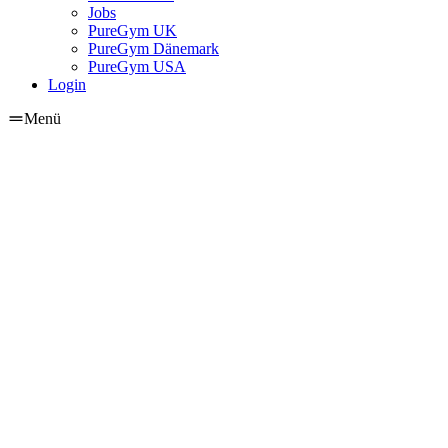
Jobs
PureGym UK
PureGym Dänemark
PureGym USA
Login
Menü