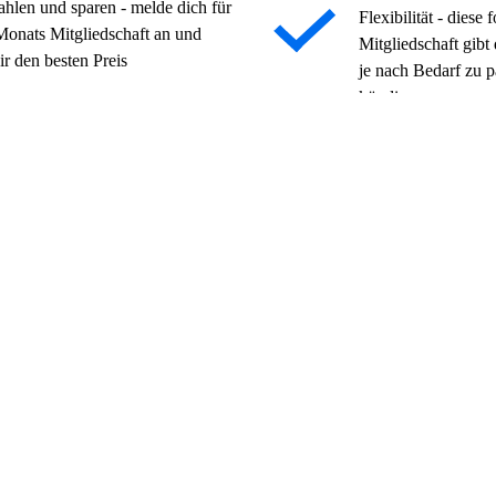
zahlen und sparen - melde dich für
Flexibilität - diese
Monats Mitgliedschaft an und
Mitgliedschaft gibt 
ir den besten Preis
je nach Bedarf zu p
kündigen
Typischer Preis ab
CHF 57
ühr bei Core-Mitgliedschaften
pro Monat + Beitrittsgebühr bei Co
nach Standort variieren und
Die Preise können je nach Stand
einen Geschäftsbedingungen
unterliegen den Allgemeinen Gesc
Jetzt anmelden
olltest
meisten Gyms
annt
ften
sgewählten Gyms