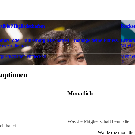
exible Mitgliedschaften
Rücker
nats- oder Jahresmitgliedschaften – manage deine Fitness,
Erhalt
 es zu dir passt
Mitglie
gliedschaften entdecken
Mehr e
soptionen
Monatlich
Was die Mitgliedschaft beinhaltet
einhaltet
Wähle die monatlic