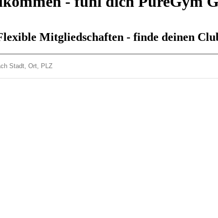
lkommen - fühl dich PureGym 
Flexible Mitgliedschaften - finde deinen Clu