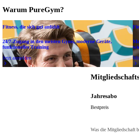
Warum PureGym?
Fitness, die sich gut anfühlt
Fl
24/7-Zugang in den meisten Gyms, moderne Geräte,
Mo
funktionelles Training
wie
Jetzt anmelden
Mit
Mitgliedschaft
Jahresabo
Bestpreis
Was die Mitgliedschaft b