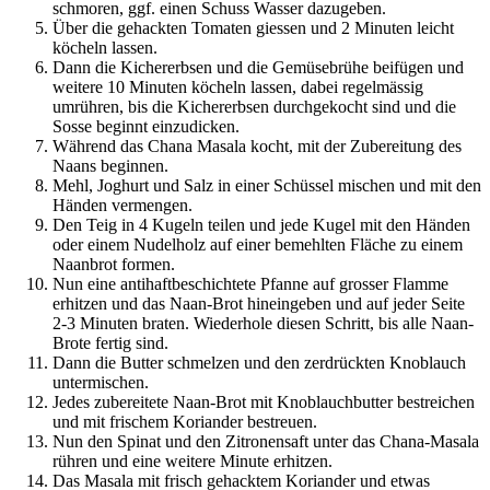
schmoren, ggf. einen Schuss Wasser dazugeben.
Über die gehackten Tomaten giessen und 2 Minuten leicht 
köcheln lassen.
Dann die Kichererbsen und die Gemüsebrühe beifügen und 
weitere 10 Minuten köcheln lassen, dabei regelmässig 
umrühren, bis die Kichererbsen durchgekocht sind und die 
Sosse beginnt einzudicken.
Während das Chana Masala kocht, mit der Zubereitung des 
Naans beginnen.
Mehl, Joghurt und Salz in einer Schüssel mischen und mit den 
Händen vermengen.
Den Teig in 4 Kugeln teilen und jede Kugel mit den Händen 
oder einem Nudelholz auf einer bemehlten Fläche zu einem 
Naanbrot formen.
Nun eine antihaftbeschichtete Pfanne auf grosser Flamme 
erhitzen und das Naan-Brot hineingeben und auf jeder Seite 
2-3 Minuten braten. Wiederhole diesen Schritt, bis alle Naan-
Brote fertig sind.
Dann die Butter schmelzen und den zerdrückten Knoblauch 
untermischen.
Jedes zubereitete Naan-Brot mit Knoblauchbutter bestreichen 
und mit frischem Koriander bestreuen.
Nun den Spinat und den Zitronensaft unter das Chana-Masala 
rühren und eine weitere Minute erhitzen.
Das Masala mit frisch gehacktem Koriander und etwas 