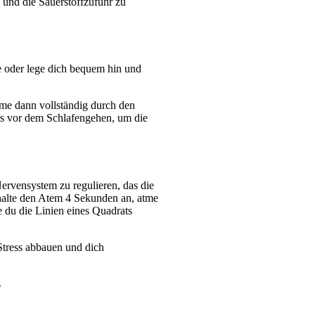
nd die Sauerstoffzufuhr zu 
 oder lege dich bequem hin und 
tme dann vollständig durch den 
rs vor dem Schlafengehen, um die 
rvensystem zu regulieren, das die 
alte den Atem 4 Sekunden an, atme 
du die Linien eines Quadrats 
ress abbauen und dich 
?