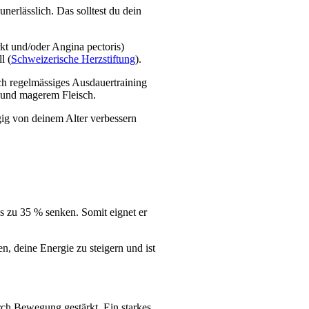
erlässlich. Das solltest du dein 
 und/oder Angina pectoris) 
l (
Schweizerische Herzstiftung
).
h regelmässiges Ausdauertraining 
 und magerem Fleisch.
ig von deinem Alter verbessern 
s zu 35 % senken. Somit eignet er 
 deine Energie zu steigern und ist 
ch Bewegung gestärkt. Ein starkes 