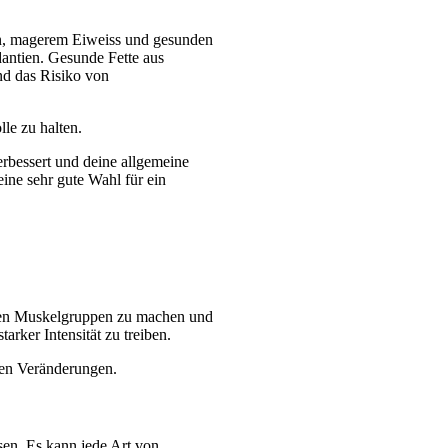
n, magerem Eiweiss und gesunden 
antien. Gesunde Fette aus 
d das Risiko von 
le zu halten.
rbessert und deine allgemeine 
ne sehr gute Wahl für ein 
gen Muskelgruppen zu machen und 
arker Intensität zu treiben.
sen Veränderungen.
en. Es kann jede Art von 