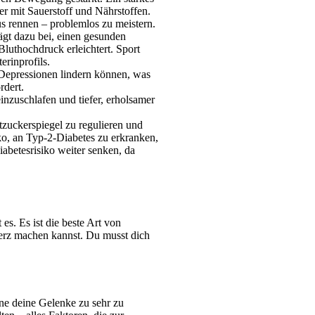
 mit Sauerstoff und Nährstoffen. 
s rennen – problemlos zu meistern.
gt dazu bei, einen gesunden 
luthochdruck erleichtert. Sport 
erinprofils.
 Depressionen lindern können, was 
rdert.
inzuschlafen und tiefer, erholsamer 
zuckerspiegel zu regulieren und 
iko, an Typ-2-Diabetes zu erkranken, 
betesrisiko weiter senken, da 
s. Es ist die beste Art von 
erz machen kannst. Du musst dich 
ne deine Gelenke zu sehr zu 