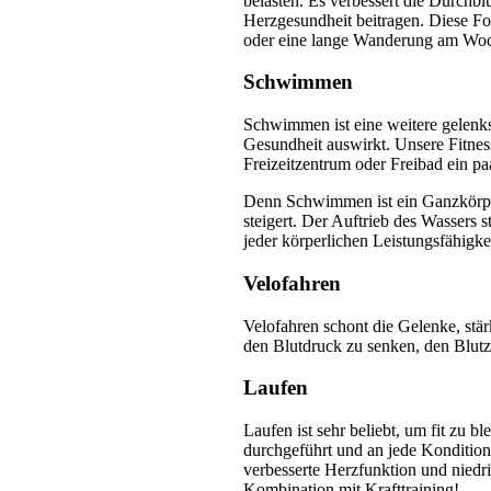
belasten. Es verbessert die Durchblu
Herzgesundheit beitragen. Diese For
oder eine lange Wanderung am Wo
Schwimmen
Schwimmen ist eine weitere gelenksc
Gesundheit auswirkt. Unsere Fitness
Freizeitzentrum oder Freibad ein 
Denn Schwimmen ist ein Ganzkörpert
steigert. Der Auftrieb des Wassers s
jeder körperlichen Leistungsfähigkei
Velofahren
Velofahren schont die Gelenke, stär
den Blutdruck zu senken, den Blutz
Laufen
Laufen ist sehr beliebt, um fit zu b
durchgeführt und an jede Kondition
verbesserte Herzfunktion und niedri
Kombination mit Krafttraining!