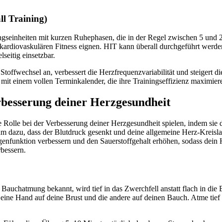
ll Training)
gseinheiten mit kurzen Ruhephasen, die in der Regel zwischen 5 und 2
kardiovaskulären Fitness eignen. HIT kann überall durchgeführt werden
lseitig einsetzbar.
Stoffwechsel an, verbessert die Herzfrequenzvariabilität und steigert di
 mit einem vollen Terminkalender, die ihre Trainingseffizienz maximie
besserung deiner Herzgesundheit
olle bei der Verbesserung deiner Herzgesundheit spielen, indem sie daz
um dazu, dass der Blutdruck gesenkt und deine allgemeine Herz-Kreislau
enfunktion verbessern und den Sauerstoffgehalt erhöhen, sodass dein 
rbessern.
Bauchatmung bekannt, wird tief in das Zwerchfell anstatt flach in die B
 eine Hand auf deine Brust und die andere auf deinen Bauch. Atme tief d