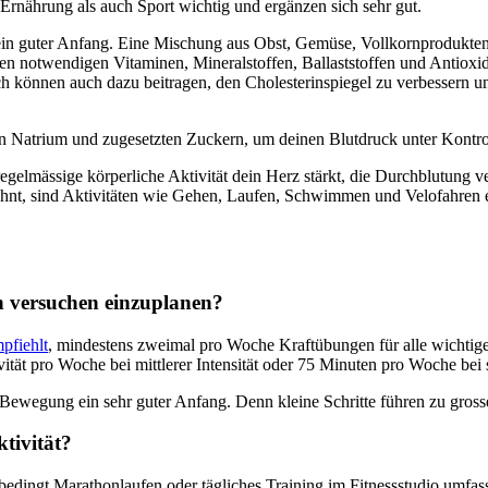
Ernährung als auch Sport wichtig und ergänzen sich sehr gut.
t ein guter Anfang. Eine Mischung aus Obst, Gemüse, Vollkornprodukte
en notwendigen Vitaminen, Mineralstoffen, Ballaststoffen und Antioxid
h können auch dazu beitragen, den Cholesterinspiegel zu verbessern un
 Natrium und zugesetzten Zuckern, um deinen Blutdruck unter Kontrol
gelmässige körperliche Aktivität dein Herz stärkt, die Durchblutung ve
wähnt, sind Aktivitäten wie Gehen, Laufen, Schwimmen und Velofahren ei
ch versuchen einzuplanen?
pfiehlt
, mindestens zweimal pro Woche Kraftübungen für alle wichti
tät pro Woche bei mittlerer Intensität oder 75 Minuten pro Woche bei st
r Bewegung ein sehr guter Anfang. Denn kleine Schritte führen zu gros
ktivität?
bedingt Marathonlaufen oder tägliches Training im Fitnessstudio umfass