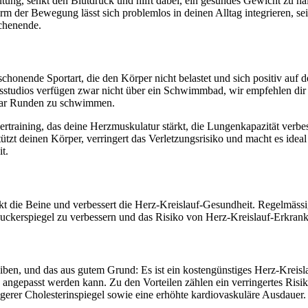
tung, senkt den Blutdruck und hilft dabei, ein gesundes Gewicht zu halt
m der Bewegung lässt sich problemlos in deinen Alltag integrieren, sei
chenende.
honende Sportart, die den Körper nicht belastet und sich positiv auf de
studios verfügen zwar nicht über ein Schwimmbad, wir empfehlen dir al
paar Runden zu schwimmen.
raining, das deine Herzmuskulatur stärkt, die Lungenkapazität verbes
tützt deinen Körper, verringert das Verletzungsrisiko und macht es idea
t.
kt die Beine und verbessert die Herz-Kreislauf-Gesundheit. Regelmässi
uckerspiegel zu verbessern und das Risiko von Herz-Kreislauf-Erkran
leiben, und das aus gutem Grund: Es ist ein kostengünstiges Herz-Kreisla
 angepasst werden kann. Zu den Vorteilen zählen ein verringertes Risik
gerer Cholesterinspiegel sowie eine erhöhte kardiovaskuläre Ausdauer. Be