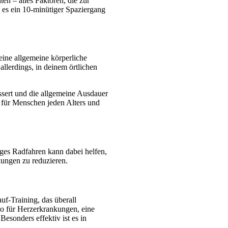
en – alles Faktoren, die zur 
 es ein 10-minütiger Spaziergang 
ine allgemeine körperliche 
lerdings, in deinem örtlichen 
sert und die allgemeine Ausdauer 
l für Menschen jeden Alters und 
ges Radfahren kann dabei helfen, 
kungen zu reduzieren.
uf-Training, das überall 
o für Herzerkrankungen, eine 
sonders effektiv ist es in 