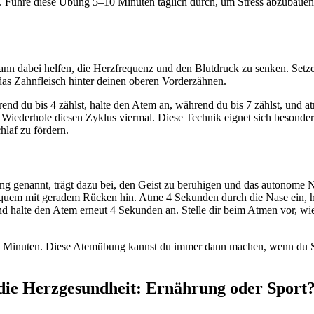
Führe diese Übung 5–10 Minuten täglich durch, um Stress abzubauen u
n dabei helfen, die Herzfrequenz und den Blutdruck zu senken. Setze
 das Zahnfleisch hinter deinen oberen Vorderzähnen.
end du bis 4 zählst, halte den Atem an, während du bis 7 zählst, und a
 Wiederhole diesen Zyklus viermal. Diese Technik eignet sich besonde
laf zu fördern.
genannt, trägt dazu bei, den Geist zu beruhigen und das autonome Ne
bequem mit geradem Rücken hin. Atme 4 Sekunden durch die Nase ein, h
halte den Atem erneut 4 Sekunden an. Stelle dir beim Atmen vor, wie 
ge Minuten. Diese Atemübung kannst du immer dann machen, wenn du St
 die Herzgesundheit: Ernährung oder Sport