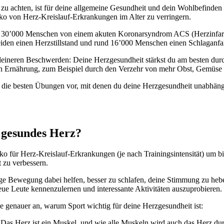
u achten, ist für deine allgemeine Gesundheit und dein Wohlbefinden un
ko von Herz-Kreislauf-Erkrankungen im Alter zu verringern.
nd 30’000 Menschen von einem akuten Koronarsyndrom ACS (Herzinfarkt
iden einen Herzstillstand und rund 16’000 Menschen einen Schlaganfal
kleineren Beschwerden: Deine Herzgesundheit stärkst du am besten durc
en Ernährung, zum Beispiel durch den Verzehr von mehr Obst, Gemüse
dir die besten Übungen vor, mit denen du deine Herzgesundheit unabhäng
n gesundes Herz?
o für Herz-Kreislauf-Erkrankungen (je nach Trainingsintensität) um bi
 zu verbessern.
ge Bewegung dabei helfen, besser zu schlafen, deine Stimmung zu heben,
eue Leute kennenzulernen und interessante Aktivitäten auszuprobieren.
 genauer an, warum Sport wichtig für deine Herzgesundheit ist:
 Das Herz ist ein Muskel, und wie alle Muskeln wird auch das Herz dur