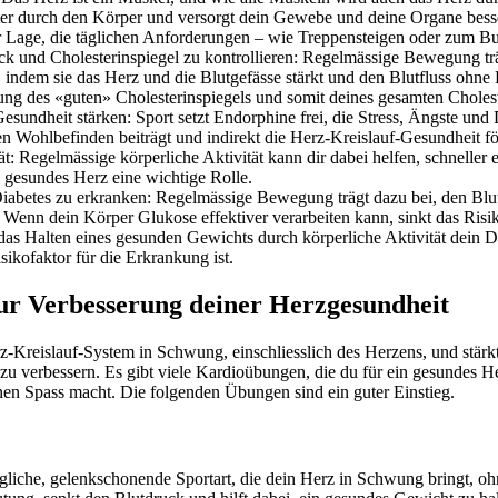
ter durch den Körper und versorgt dein Gewebe und deine Organe besser
er Lage, die täglichen Anforderungen – wie Treppensteigen oder zum Bu
uck und Cholesterinspiegel zu kontrollieren: Regelmässige Bewegung trä
 indem sie das Herz und die Blutgefässe stärkt und den Blutfluss ohne B
ung des «guten» Cholesterinspiegels und somit deines gesamten Cholest
esundheit stärken: Sport setzt Endorphine frei, die Stress, Ängste und
n Wohlbefinden beiträgt und indirekt die Herz-Kreislauf-Gesundheit fö
ät: Regelmässige körperliche Aktivität kann dir dabei helfen, schneller e
in gesundes Herz eine wichtige Rolle.
 Diabetes zu erkranken: Regelmässige Bewegung trägt dazu bei, den Blut
tät. Wenn dein Körper Glukose effektiver verarbeiten kann, sinkt das Ris
as Halten eines gesunden Gewichts durch körperliche Aktivität dein Dia
ikofaktor für die Erkrankung ist.
ur Verbesserung deiner Herzgesundheit
z-Kreislauf-System in Schwung, einschliesslich des Herzens, und stärkt e
zu verbessern. Es gibt viele Kardioübungen, die du für ein gesundes H
inen Spass macht. Die folgenden Übungen sind ein guter Einstieg.
gliche, gelenkschonende Sportart, die dein Herz in Schwung bringt, oh