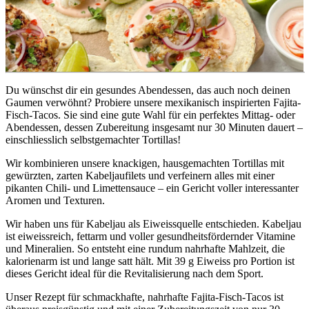
Du wünschst dir ein gesundes Abendessen, das auch noch deinen 
Gaumen verwöhnt? Probiere unsere mexikanisch inspirierten Fajita-
Fisch-Tacos. Sie sind eine gute Wahl für ein perfektes Mittag- oder 
Abendessen, dessen Zubereitung insgesamt nur 30 Minuten dauert – 
einschliesslich selbstgemachter Tortillas!
Wir kombinieren unsere knackigen, hausgemachten Tortillas mit 
gewürzten, zarten Kabeljaufilets und verfeinern alles mit einer 
pikanten Chili- und Limettensauce – ein Gericht voller interessanter 
Aromen und Texturen.
Wir haben uns für Kabeljau als Eiweissquelle entschieden. Kabeljau 
ist eiweissreich, fettarm und voller gesundheitsfördernder Vitamine 
und Mineralien. So entsteht eine rundum nahrhafte Mahlzeit, die 
kalorienarm ist und lange satt hält. Mit 39 g Eiweiss pro Portion ist 
dieses Gericht ideal für die Revitalisierung nach dem Sport.
Unser Rezept für schmackhafte, nahrhafte Fajita-Fisch-Tacos ist 