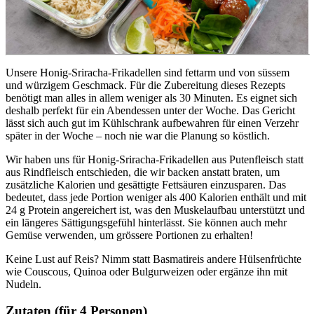
Unsere Honig-Sriracha-Frikadellen sind fettarm und von süssem 
und würzigem Geschmack. Für die Zubereitung dieses Rezepts 
benötigt man alles in allem weniger als 30 Minuten. Es eignet sich 
deshalb perfekt für ein Abendessen unter der Woche. Das Gericht 
lässt sich auch gut im Kühlschrank aufbewahren für einen Verzehr 
später in der Woche – noch nie war die Planung so köstlich.
Wir haben uns für Honig-Sriracha-Frikadellen aus Putenfleisch statt 
aus Rindfleisch entschieden, die wir backen anstatt braten, um 
zusätzliche Kalorien und gesättigte Fettsäuren einzusparen. Das 
bedeutet, dass jede Portion weniger als 400 Kalorien enthält und mit 
24 g Protein angereichert ist, was den Muskelaufbau unterstützt und 
ein längeres Sättigungsgefühl hinterlässt. Sie können auch mehr 
Gemüse verwenden, um grössere Portionen zu erhalten!
Keine Lust auf Reis? Nimm statt Basmatireis andere Hülsenfrüchte 
wie Couscous, Quinoa oder Bulgurweizen oder ergänze ihn mit 
Nudeln.
Zutaten (für 4 Personen)