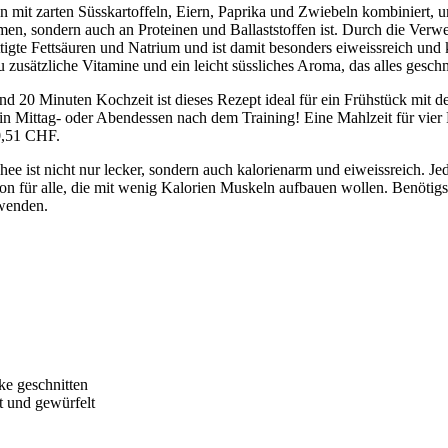
 mit zarten Süsskartoffeln, Eiern, Paprika und Zwiebeln kombiniert, um
romen, sondern auch an Proteinen und Ballaststoffen ist. Durch die Ver
ttigte Fettsäuren und Natrium und ist damit besonders eiweissreich und
 du zusätzliche Vitamine und ein leicht süssliches Aroma, das alles gesc
d 20 Minuten Kochzeit ist dieses Rezept ideal für ein Frühstück mit der
in Mittag- oder Abendessen nach dem Training! Eine Mahlzeit für vier 
 0,51 CHF.
ee ist nicht nur lecker, sondern auch kalorienarm und eiweissreich. Jed
tion für alle, die mit wenig Kalorien Muskeln aufbauen wollen. Benötig
rwenden.
ke geschnitten
t und gewürfelt