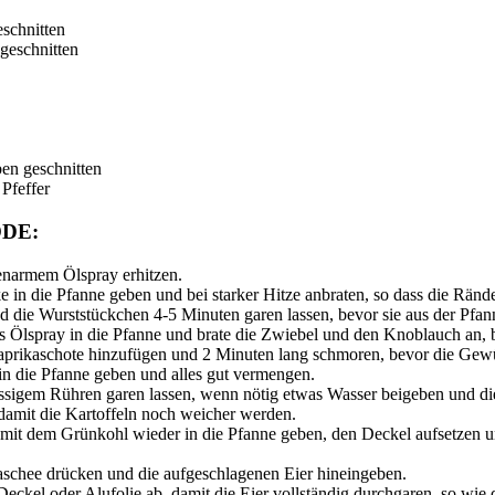
eschnitten
 geschnitten
ben geschnitten
Pfeffer
DE:
enarmem Ölspray erhitzen.
e in die Pfanne geben und bei starker Hitze anbraten, so dass die Rän
nd die Wurststückchen 4-5 Minuten garen lassen, bevor sie aus der P
 Ölspray in die Pfanne und brate die Zwiebel und den Knoblauch an, bi
Paprikaschote hinzufügen und 2 Minuten lang schmoren, bevor die Gewü
 in die Pfanne geben und alles gut vermengen.
sigem Rühren garen lassen, wenn nötig etwas Wasser beigeben und die 
damit die Kartoffeln noch weicher werden.
it dem Grünkohl wieder in die Pfanne geben, den Deckel aufsetzen un
aschee drücken und die aufgeschlagenen Eier hineingeben.
ckel oder Alufolie ab, damit die Eier vollständig durchgaren, so wie d