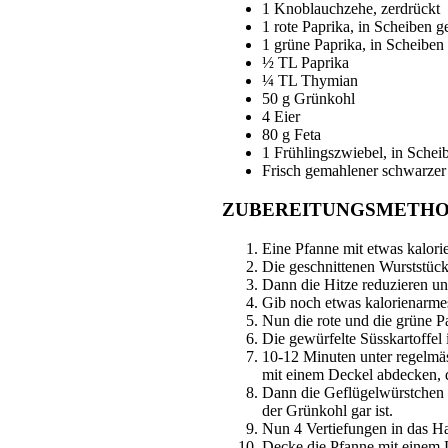
1 Knoblauchzehe, zerdrückt
1 rote Paprika, in Scheiben g
1 grüne Paprika, in Scheiben
½ TL Paprika
¼ TL Thymian
50 g Grünkohl
4 Eier
80 g Feta
1 Frühlingszwiebel, in Schei
Frisch gemahlener schwarzer 
ZUBEREITUNGSMETHO
Eine Pfanne mit etwas kalori
Die geschnittenen Wurststück
Dann die Hitze reduzieren u
Gib noch etwas kalorienarmes
Nun die rote und die grüne 
Die gewürfelte Süsskartoffel
10-12 Minuten unter regelmäs
mit einem Deckel abdecken, 
Dann die Geflügelwürstchen m
der Grünkohl gar ist.
Nun 4 Vertiefungen in das H
Decke die Pfanne mit einem De