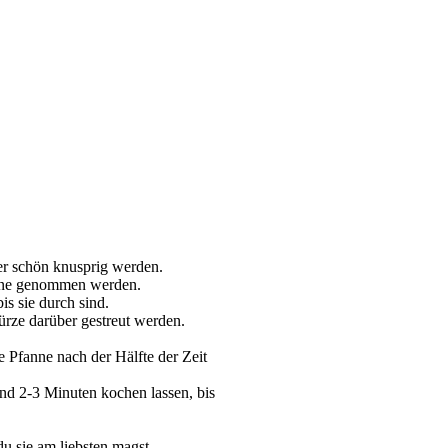
der schön knusprig werden.
fanne genommen werden.
s sie durch sind.
rze darüber gestreut werden.
Pfanne nach der Hälfte der Zeit 
d 2-3 Minuten kochen lassen, bis 
u sie am liebsten magst.