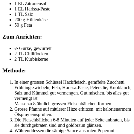
1 EL Zitronensaft
1 EL Harissa-Paste
1 TL Salz
200 g Hüttenkäse
50 g Feta
Zum Anrichten:
½ Gurke, gewürfelt
2 TL Chiliflocken
2 TL Kürbiskerne
Methode:
In einer grossen Schüssel Hackfleisch, geraffelte Zucchetti, 
Frühlingszwiebeln, Feta, Harissa-Paste, Petersilie, Knoblauch, 
Salz und Kümmel gut vermengen. Gut mischen, bis alles gut 
vermengt ist.
Masse zu 8 ähnlich grossen Fleischbällchen formen.
Grosse Pfanne auf mittlerer Hitze erhitzen, mit kalorienarmem 
Ölspray einsprühen.
Die Fleischbällchen 6-8 Minuten auf jeder Seite anbraten, bis 
sie durchgebraten sind und goldbraun glänzen.
Währenddessen die sämige Sauce aus roten Peperoni 