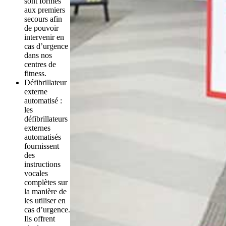
sont formés 
aux premiers 
secours afin 
de pouvoir 
intervenir en 
cas d’urgence 
dans nos 
centres de 
fitness.
Défibrillateur 
externe 
automatisé : 
les 
défibrillateurs 
externes 
automatisés 
fournissent 
des 
instructions 
vocales 
complètes sur 
la manière de 
les utiliser en 
cas d’urgence. 
Ils offrent 