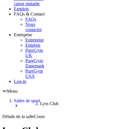
caisse maladie
Emplois
FAQs & Contact
FAQs
Nous
contacter
Entreprise
Entreprise
Emplois
PureGym
UK
PureGym
Danemark
PureGym
USA
Log-in
Menu
Salles de sport
Lyss Club
Détails de la salle
Cours