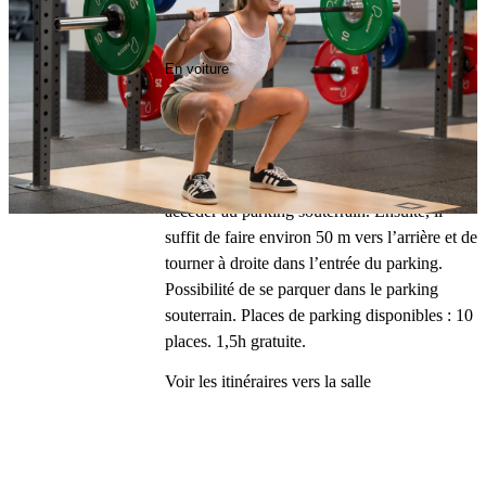
Se rendre à PureGym
En voiture
Fermer
Fermer
Fermer
Fermer
Fermer
Le gym se trouve directement derrière la 
rotonde, au bout de la Bahnhofstrasse. 
Depuis la Bahnhofstrasse, il est possible de 
tourner à droite devant le Bolero Café pour 
accéder au parking souterrain. Ensuite, il 
suffit de faire environ 50 m vers l’arrière et de 
tourner à droite dans l’entrée du parking. 
Possibilité de se parquer dans le parking 
souterrain. Places de parking disponibles : 10 
places. 1,5h gratuite. 
Voir les itinéraires vers la salle