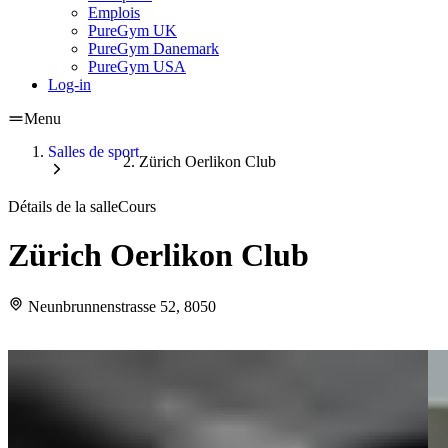
Emplois
PureGym UK
PureGym Danemark
PureGym USA
Log-in
Menu
Salles de sport
Zürich Oerlikon Club
Détails de la salle
Cours
Zürich Oerlikon Club
Neunbrunnenstrasse 52, 8050