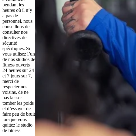
pendant les 
heures où il n’y 
a pas de 
personnel, nous 
conseillons de 
consulter nos 
directives de 
sécurité 
spécifiques. Si 
vous utilisez l’un 
de nos studios de 
fitness ouverts 
24 heures sur 24 
et 7 jours sur 7, 
merci de 
respecter nos 
voisins, de ne 
pas laisser 
tomber les poids 
et d’essayer de 
faire peu de bruit 
lorsque vous 
quittez le studio 
de fitness.