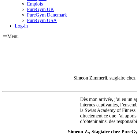
Emplois
PureGym UK
PureGym Danemark
PureGym USA
Log-in
Menu
Simeon Zimmerli, stagiaire chez P
Dès mon arrivée, j’ai eu un a
internes captivantes, l’ensemb
la Swiss Academy of Fitness 
directement ce que j’ai appris 
d’obtenir ainsi des responsab
Simeon Z., Stagiaire chez Pure