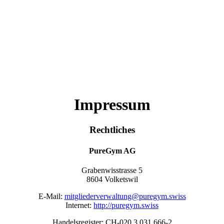
Impressum
Rechtliches
PureGym AG
Grabenwisstrasse 5
8604 Volketswil
E-Mail: 
mitgliederverwaltung@puregym.swiss
Internet: 
http://puregym.swiss
Handelsregister: CH-020.3.031.666-2