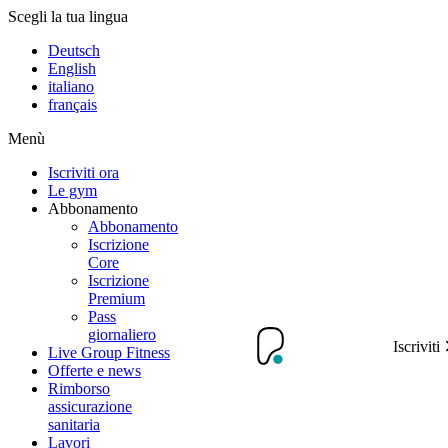
Scegli la tua lingua
Deutsch
English
italiano
français
Menù
Iscriviti ora
Le gym
Abbonamento
Abbonamento
Iscrizione
Core
Iscrizione
Premium
Pass
giornaliero
Iscriviti
Live Group Fitness
Offerte e news
Rimborso
assicurazione
sanitaria
Lavori