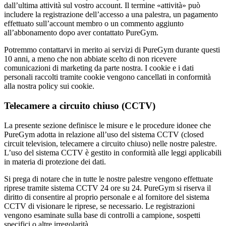
dall’ultima attività sul vostro account. Il termine «attività» può 
includere la registrazione dell’accesso a una palestra, un pagamento 
effettuato sull’account membro o un commento aggiunto 
all’abbonamento dopo aver contattato PureGym.
Potremmo contattarvi in merito ai servizi di PureGym durante questi 
10 anni, a meno che non abbiate scelto di non ricevere 
comunicazioni di marketing da parte nostra. I cookie e i dati 
personali raccolti tramite cookie vengono cancellati in conformità 
alla nostra policy sui cookie.
Telecamere a circuito chiuso (CCTV)
La presente sezione definisce le misure e le procedure idonee che 
PureGym adotta in relazione all’uso del sistema CCTV (closed 
circuit television, telecamere a circuito chiuso) nelle nostre palestre. 
L’uso del sistema CCTV è gestito in conformità alle leggi applicabili 
in materia di protezione dei dati.
Si prega di notare che in tutte le nostre palestre vengono effettuate 
riprese tramite sistema CCTV 24 ore su 24. PureGym si riserva il 
diritto di consentire al proprio personale e al fornitore del sistema 
CCTV di visionare le riprese, se necessario. Le registrazioni 
vengono esaminate sulla base di controlli a campione, sospetti 
specifici o altre irregolarità.