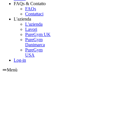
FAQs & Contatto
FAQs
Contattaci
L'azienda
L'azienda
Lavori
PureGym UK
PureGym
Danimarca
PureGym
USA
Log-in
Menù