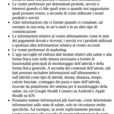
Le vostre preferenze per determinati prodotti, servizi o 
interessi quando ci dite quali sono o quando noi supponiamo 
quali possano essere, a seconda di come utilizzate i nostri 
prodotti e servizi
Altre informazioni che ci fornite quando ci contattate, ad 
esempio in una nota, in un’e-mail o in un altro tipo di 
comunicazione
Le informazioni relative al vostro abbonamento come le date 
dei pagamenti dovuti e ricevuti, i servizi e/o i prodotti utilizzati 
e qualsiasi altra informazione relativa al vostro account
Le vostre preferenze di marketing
L’app raccoglie ed elabora dati limitati relativi alla salute e alla 
forma fisica solo nella misura necessaria a fornire le 
funzionalità principali di monitoraggio dell’attività e della 
forma fisica generale. A seconda dei contenuti dell’utente, tali 
dati possono includere informazioni sull’allenamento e 
sull’attività come tipo di attività, durata, distanza, tempo, 
calorie bruciate, conteggio dei passi e stato dell’attività, 
ricavate da piattaforme del sistema per il monitoraggio della 
salute, tra cui Google Health Connect su Android e Apple 
Health su iOS
Possiamo trattare informazioni più riservate, come determinate 
informazioni sullo stato di salute, solo in circostanze molto 
specifiche. Ad esempio, se avete esplicitamente prestato il 
vostro consenso alla raccolta di queste informazioni da parte 