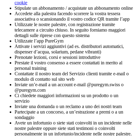
cookie
Stipulate un abbonamento / acquistate un abbonamento online
Accedete alla palestra facendo scorrere la vostra tessera 
associativa o scansionando il vostro codice QR tramite l’app
Utilizzate le nostre palestre, con registrazione tramite 
telecamere a circuito chiuso. In seguito forniamo maggiori 
dettagli sulle riprese con questo sistema
Utilizzate l’app PureGym
Attivate i servizi aggiuntivi (ad es. distributori automatici, 
dispenser d’acqua, solarium, pedane vibranti)
Prenotate lezioni, corsi e sessioni introduttive
Prestate il vostro consenso a essere contattati in merito al 
personal training
Contattate il nostro team del Servizio clienti tramite e-mail o 
modulo di contatto sul sito web
Inviate un’e-mail a un account e-mail @puregym.swiss o 
@puregym.com
Ci chiedete maggiori informazioni su un prodotto o un 
servizio
Inviate una domanda o un reclamo a uno dei nostri team
Partecipate a un concorso, a un’estrazione a premi o a un 
sondaggio
Avete un infortunio o siete stati coinvolti in un incidente nelle 
nostre palestre oppure siete stati testimoni o coinvolti 
personalmente in un infortunio/incidente nelle nostre palestre. 