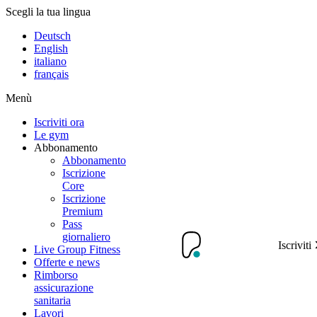
Scegli la tua lingua
Deutsch
English
italiano
français
Menù
Iscriviti ora
Le gym
Abbonamento
Abbonamento
Iscrizione
Core
Iscrizione
Premium
Pass
giornaliero
Iscriviti
Live Group Fitness
Offerte e news
Rimborso
assicurazione
sanitaria
Lavori