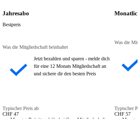
Jahresabo
Monatlic
Bestpreis
Was die Mitg
Was die Mitgliedschaft beinhaltet
Jetzt bezahlen und sparen - melde dich
für eine 12 Monats Mitgliedschaft an
und sichere dir den besten Preis
Typischer Preis ab
Typischer Pr
CHF 47
CHF 57
pro Monat + Beitrittsgebühr bei Core-Mitgliedschaften
pro Monat + 
Die Preise können je nach Standort variieren und
Die Preis
unterliegen den Allgemeinen Geschäftsbedingungen
unterliegen
Jetzt anmelden
Jetzt anmeld