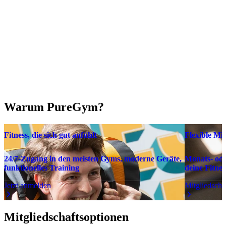
Warum PureGym?
Fitness, die sich gut anfühlt
Flexible Mit
24/7-Zugang in den meisten Gyms, moderne Geräte,
Monats- ode
funktionelles Training
deine Fitnes
Jetzt anmelden
Mitgliedscha
Mitgliedschaftsoptionen