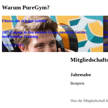
Warum PureGym?
Fitness, die sich gut anfühlt
Fl
24/7-Zugang in den meisten Gyms, moderne Geräte,
Mo
funktionelles Training
wie
Jetzt anmelden
Mit
Mitgliedschaft
Jahresabo
Bestpreis
Was die Mitgliedschaft b