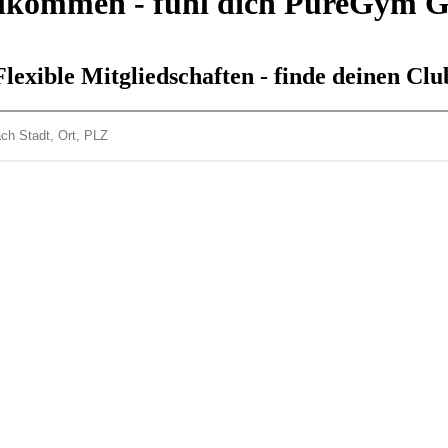
lkommen - fühl dich PureGym 
Flexible Mitgliedschaften - finde deinen Clu