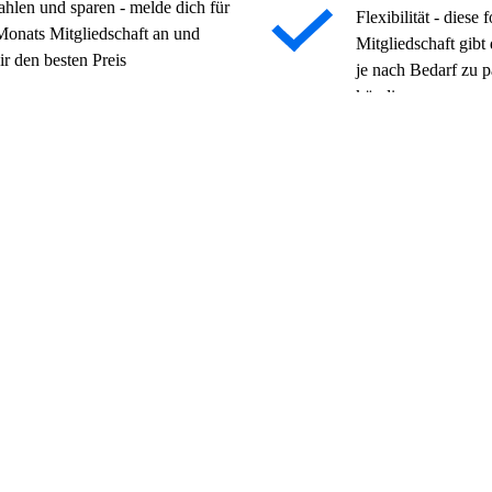
zahlen und sparen - melde dich für
Flexibilität - diese
Monats Mitgliedschaft an und
Mitgliedschaft gibt 
ir den besten Preis
je nach Bedarf zu p
kündigen
Typischer Preis ab
CHF 57
ühr bei Core-Mitgliedschaften
pro Monat + Beitrittsgebühr bei Co
nach Standort variieren und
Die Preise können je nach Stand
einen Geschäftsbedingungen
unterliegen den Allgemeinen Gesc
Jetzt anmelden
olltest
meisten Gyms
annt
ften
sgewählten Gyms