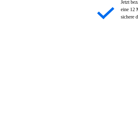
Jetzt be
eine 12 
sichere d
Typischer Preis ab
CHF 47
pro Monat + Beitrittsgeb
Die Preise können je 
unterliegen den Allgem
Jetzt anmelden
Warum du mitmachen s
Moderne Geräte
24/7-Zugang in den 
Krankenkassen anerk
Flexible Mitgliedscha
Group Fitness in au