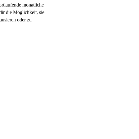
 fortlaufende monatliche
dir die Möglichkeit, sie
ausieren oder zu
re-Mitgliedschaften
ort variieren und
häftsbedingungen