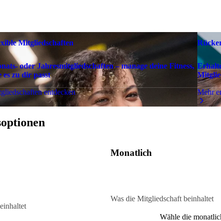
exible Mitgliedschaften
Rücker
nats- oder Jahresmitgliedschaften – manage deine Fitness,
Erhalt
 es zu dir passt
Mitglie
gliedschaften entdecken
Mehr e
soptionen
Monatlich
Was die Mitgliedschaft beinhaltet
einhaltet
Wähle die monatlic