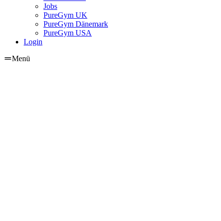
Jobs
PureGym UK
PureGym Dänemark
PureGym USA
Login
Menü