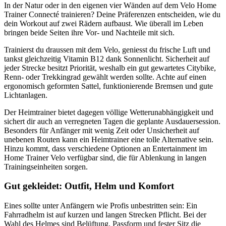
In der Natur oder in den eigenen vier Wänden auf dem Velo Home 
Trainer Connecté trainieren? Deine Präferenzen entscheiden, wie du 
dein Workout auf zwei Rädern aufbaust. Wie überall im Leben 
bringen beide Seiten ihre Vor- und Nachteile mit sich.
Trainierst du draussen mit dem Velo, geniesst du frische Luft und 
tankst gleichzeitig Vitamin B12 dank Sonnenlicht. Sicherheit auf 
jeder Strecke besitzt Priorität, weshalb ein gut gewartetes Citybike, 
Renn- oder Trekkingrad gewählt werden sollte. Achte auf einen 
ergonomisch geformten Sattel, funktionierende Bremsen und gute 
Lichtanlagen.
Der Heimtrainer bietet dagegen völlige Wetterunabhängigkeit und 
sichert dir auch an verregneten Tagen die geplante Ausdauersession. 
Besonders für Anfänger mit wenig Zeit oder Unsicherheit auf 
unebenen Routen kann ein Heimtrainer eine tolle Alternative sein. 
Hinzu kommt, dass verschiedene Optionen an Entertainment im 
Home Trainer Velo verfügbar sind, die für Ablenkung in langen 
Trainingseinheiten sorgen.
Gut gekleidet: Outfit, Helm und Komfort
Eines sollte unter Anfängern wie Profis unbestritten sein: Ein 
Fahrradhelm ist auf kurzen und langen Strecken Pflicht. Bei der 
Wahl des Helmes sind Belüftung, Passform und fester Sitz die 