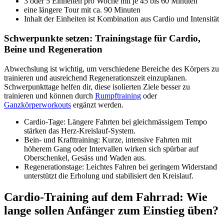
3 oder 5 Einheiten pro Woche mit je 45 bis 60 Minuten
eine längere Tour mit ca. 90 Minuten
Inhalt der Einheiten ist Kombination aus Cardio und Intensität
Schwerpunkte setzen: Trainingstage für Cardio, 
Beine und Regeneration
Abwechslung ist wichtig, um verschiedene Bereiche des Körpers zu 
trainieren und ausreichend Regenerationszeit einzuplanen. 
Schwerpunkttage helfen dir, diese isolierten Ziele besser zu 
trainieren und können durch 
Rumpftraining
 oder 
Ganzkörperworkouts
 ergänzt werden.
Cardio-Tage: Längere Fahrten bei gleichmässigem Tempo 
stärken das Herz-Kreislauf-System.
Bein- und Krafttraining: Kurze, intensive Fahrten mit 
höherem Gang oder Intervallen wirken sich spürbar auf 
Oberschenkel, Gesäss und Waden aus.
Regenerationstage: Leichtes Fahren bei geringem Widerstand 
unterstützt die Erholung und stabilisiert den Kreislauf.
Cardio-Training auf dem Fahrrad: Wie 
lange sollen Anfänger zum Einstieg üben?