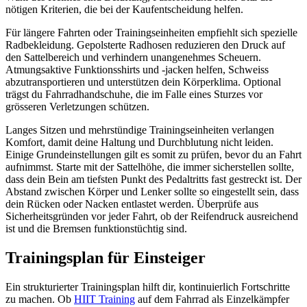
nötigen Kriterien, die bei der Kaufentscheidung helfen.
Für längere Fahrten oder Trainingseinheiten empfiehlt sich spezielle 
Radbekleidung. Gepolsterte Radhosen reduzieren den Druck auf 
den Sattelbereich und verhindern unangenehmes Scheuern. 
Atmungsaktive Funktionsshirts und -jacken helfen, Schweiss 
abzutransportieren und unterstützen dein Körperklima. Optional 
trägst du Fahrradhandschuhe, die im Falle eines Sturzes vor 
grösseren Verletzungen schützen.
Langes Sitzen und mehrstündige Trainingseinheiten verlangen 
Komfort, damit deine Haltung und Durchblutung nicht leiden. 
Einige Grundeinstellungen gilt es somit zu prüfen, bevor du an Fahrt 
aufnimmst. Starte mit der Sattelhöhe, die immer sicherstellen sollte, 
dass dein Bein am tiefsten Punkt des Pedaltritts fast gestreckt ist. Der 
Abstand zwischen Körper und Lenker sollte so eingestellt sein, dass 
dein Rücken oder Nacken entlastet werden. Überprüfe aus 
Sicherheitsgründen vor jeder Fahrt, ob der Reifendruck ausreichend 
ist und die Bremsen funktionstüchtig sind.
Trainingsplan für Einsteiger
Ein strukturierter Trainingsplan hilft dir, kontinuierlich Fortschritte 
zu machen. Ob 
HIIT Training
 auf dem Fahrrad als Einzelkämpfer 