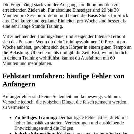
Die Frage hängt stark von der Ausgangskondition und den zu 
erreichenden Zielen ab. Für absolute Einsteiger sind 20 bis 30 
Minuten pro Session fordernd und bauen die Basis Stück für Stück 
aus. Drei kurze und geplante Einheiten pro Woche sind besser als 
eine sehr lange Stunde Training.
Mit zunehmender Trainingsdauer und steigender Intensität erhöht 
sich das Pensum. Wenn du dein Trainingsvolumen 10 Prozent pro 
Woche anhebst, gewöhnt sich dein Körper in einem guten Tempo an 
die Belastung. Übereile nichts und gib dir Zeit. Erst, wenn du dich 
in deinem Training wohlfühlst, kannst du Ausfahrten mit 60 
Minuten und mehr planen.
Fehlstart umfahren: häufige Fehler von 
Anfängern
Anfängerfehler sind keine Seltenheit und keineswegs schlimm. 
Versuche jedoch, die typischen Dinge, die falsch gemacht werden, 
zu vermeiden:
Zu heftiges Training:
 Der häufigste Fehler ist es, direkt mit 
hoher Intensität zu starten. Verletzungen und ausbleibende 
Entwicklungen sind die Folgen.
Falsche Sitzposition:
 Rückenschmerzen, taube Hände oder 